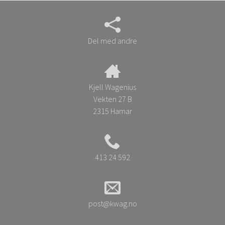
Del med andre
Kjell Wagenius
Vekten 27 B
2315 Hamar
413 24 592
post@kwag.no