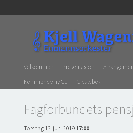
Velkommen
Presentasjon
Arrangemen
Kommende ny CD
Gjestebok
Fagforbundets pensj
Torsdag 13. juni 2019
17:00