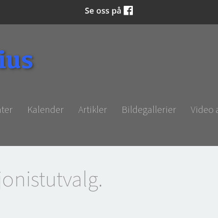
ter
Kalender
Artikler
Bildegallerier
Video
onistutvalg.