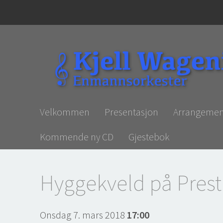
Velkommen
Presentasjon
Arrangemen
Kommende ny CD
Gjestebok
Hyggekveld på Prest
Onsdag 7. mars 2018
17:00