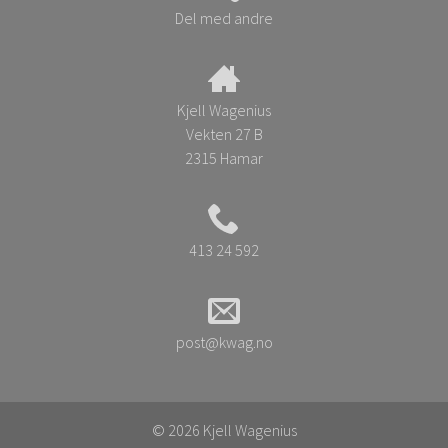
Del med andre
Kjell Wagenius
Vekten 27 B
2315 Hamar
413 24 592
post@kwag.no
© 2026 Kjell Wagenius