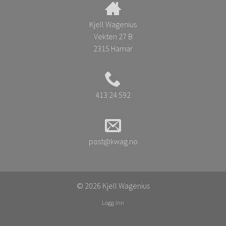
Kjell Wagenius
Vekten 27 B
2315 Hamar
413 24 592
post@kwag.no
© 2026 Kjell Wagenius
Logg inn