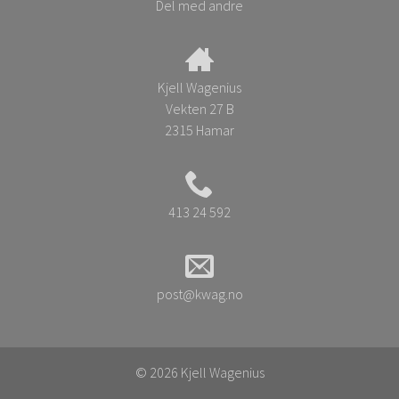
Del med andre
Kjell Wagenius
Vekten 27 B
2315 Hamar
413 24 592
post@kwag.no
© 2026 Kjell Wagenius