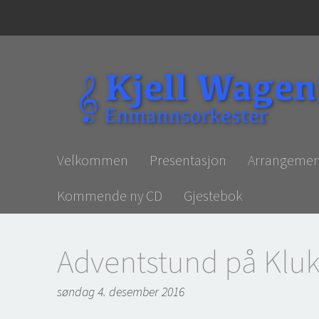
Velkommen
Presentasjon
Arrangemen
Kommende ny CD
Gjestebok
Adventstund på Klu
søndag 4. desember 2016