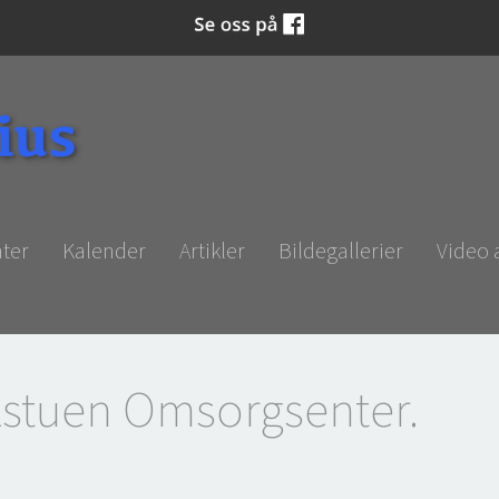
ter
Kalender
Artikler
Bildegallerier
Video
kstuen Omsorgsenter.