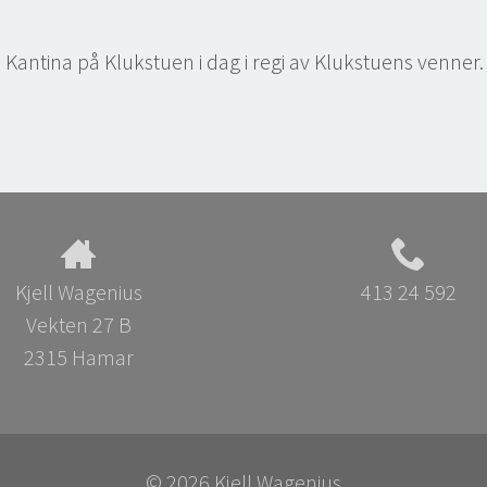
i Kantina på Klukstuen i dag i regi av Klukstuens venner.
Kjell Wagenius
413 24 592
Vekten 27 B
2315 Hamar
© 2026 Kjell Wagenius